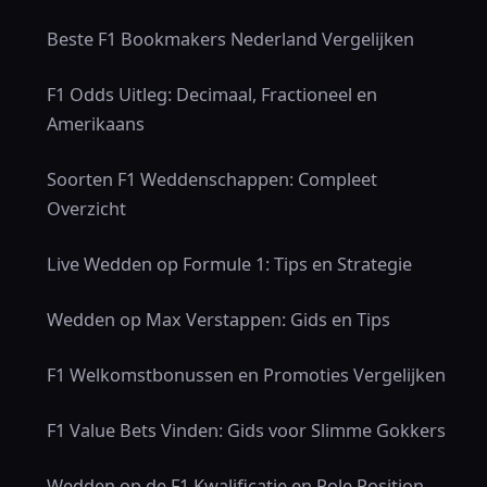
Beste F1 Bookmakers Nederland Vergelijken
F1 Odds Uitleg: Decimaal, Fractioneel en
Amerikaans
Soorten F1 Weddenschappen: Compleet
Overzicht
Live Wedden op Formule 1: Tips en Strategie
Wedden op Max Verstappen: Gids en Tips
F1 Welkomstbonussen en Promoties Vergelijken
F1 Value Bets Vinden: Gids voor Slimme Gokkers
Wedden op de F1 Kwalificatie en Pole Position