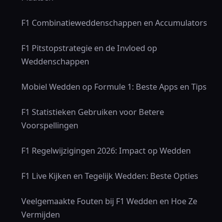
F1 Combinatieweddenschappen en Accumulators
F1 Pitstopstrategie en de Invloed op
Weddenschappen
Mobiel Wedden op Formule 1: Beste Apps en Tips
F1 Statistieken Gebruiken voor Betere
Voorspellingen
F1 Regelwijzigingen 2026: Impact op Wedden
F1 Live Kijken en Tegelijk Wedden: Beste Opties
Veelgemaakte Fouten bij F1 Wedden en Hoe Ze
Vermijden