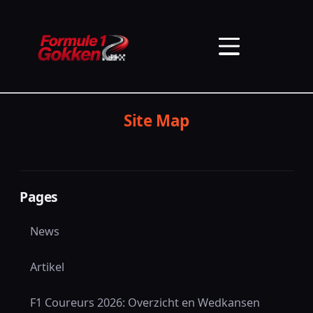
Site Map
Pages
News
Artikel
F1 Coureurs 2026: Overzicht en Wedkansen