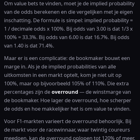
Om value bets te vinden, moet je de implied probability
van de odds berekenen en die vergelijken met je eigen
inschatting. De formule is simpel: implied probability =
1 / decimale odds x 100%. Bij odds van 3.00 is dat 1/3 x
100% = 33.3%. Bij odds van 6.00 is dat 16.7%. Bij odds
van 1.40 is dat 71.4%.
Maar er is een complicatie: de bookmaker bouwt een
marge in. Als je de implied probabilities van alle
uitkomsten in een markt optelt, kom je niet uit op
100%, maar op bijvoorbeeld 105% of 110%. Die extra
percentages zijn de
overround
— de winstmarge van
de bookmaker. Hoe lager de overround, hoe scherper
de odds en hoe makkelijker het is om value te vinden.
Voor F1-markten varieert de overround behoorlijk. Bij
de markt voor de racewinnaar, waar twintig coureurs
meedoen, kan de overround oplopen tot 120% of meer.