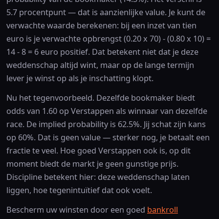
5.7 procentpunt — dat is aanzienlijke value. Je kunt de
verwachte waarde berekenen: bij een inzet van tien
euro is je verwachte opbrengst (0.20 x 70) - (0.80 x 10) =
14 - 8 = 6 euro positief. Dat betekent niet dat je deze
weddenschap altijd wint, maar op de lange termijn
lever je winst op als je inschatting klopt.
Nu het tegenvoorbeeld. Dezelfde bookmaker biedt
odds van 1.60 op Verstappen als winnaar van dezelfde
race. De implied probability is 62.5%. Jij schat zijn kans
op 60%. Dat is geen value — sterker nog, je betaalt een
fractie te veel. Hoe goed Verstappen ook is, op dit
moment biedt de markt je geen gunstige prijs.
Discipline betekent hier: deze weddenschap laten
liggen, hoe tegenintuïtief dat ook voelt.
Bescherm uw winsten door een goed
bankroll