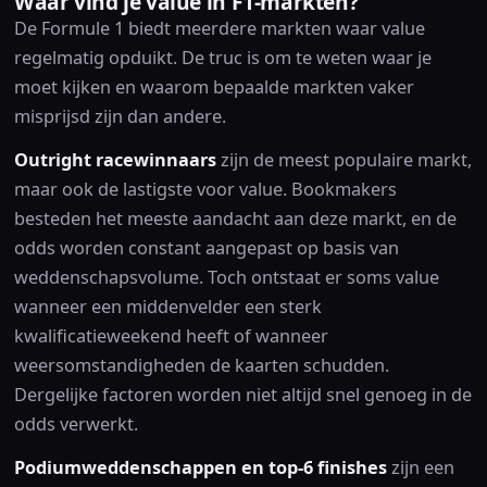
Waar vind je value in F1-markten?
De Formule 1 biedt meerdere markten waar value
regelmatig opduikt. De truc is om te weten waar je
moet kijken en waarom bepaalde markten vaker
misprijsd zijn dan andere.
Outright racewinnaars
zijn de meest populaire markt,
maar ook de lastigste voor value. Bookmakers
besteden het meeste aandacht aan deze markt, en de
odds worden constant aangepast op basis van
weddenschapsvolume. Toch ontstaat er soms value
wanneer een middenvelder een sterk
kwalificatieweekend heeft of wanneer
weersomstandigheden de kaarten schudden.
Dergelijke factoren worden niet altijd snel genoeg in de
odds verwerkt.
Podiumweddenschappen en top-6 finishes
zijn een