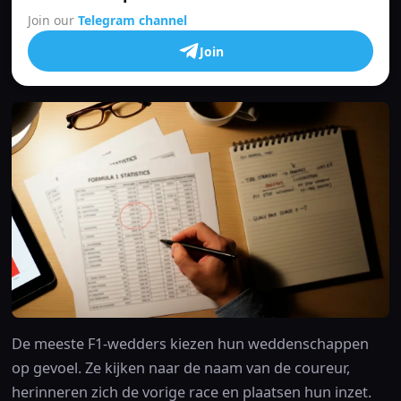
Join our
Telegram channel
Join
De meeste F1-wedders kiezen hun weddenschappen
op gevoel. Ze kijken naar de naam van de coureur,
herinneren zich de vorige race en plaatsen hun inzet.