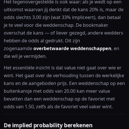
Het tegenovergestelde is ook waar: als je wedt op een
uitkomst waarvan jij denkt dat de kans 20% is, maar de
odds slechts 3.00 zijn (wat 33% impliceert), dan betaal
je te veel voor die weddenschap. De bookmaker
overschat de kans — of liever gezegd, andere wedders
hebben de odds al gedrukt. Dit zijn
zogenaamde
overbetwaarde weddenschappen
, en
die wil je vermijden.
Het essentiële inzicht is dat value niet gaat over wie er
wint. Het gaat over de verhouding tussen de werkelijke
kans en de aangeboden prijs. Een weddenschap op een
buitenkansje met odds van 20.00 kan meer value
bevatten dan een weddenschap op de favoriet met
odds van 1.50, zelfs als de favoriet veel vaker wint.
De implied probability berekenen