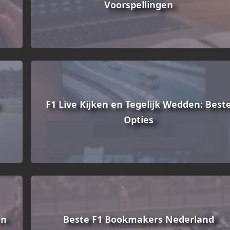
Voorspellingen
F1 Live Kijken en Tegelijk Wedden: Best
Opties
en
Beste F1 Bookmakers Nederland