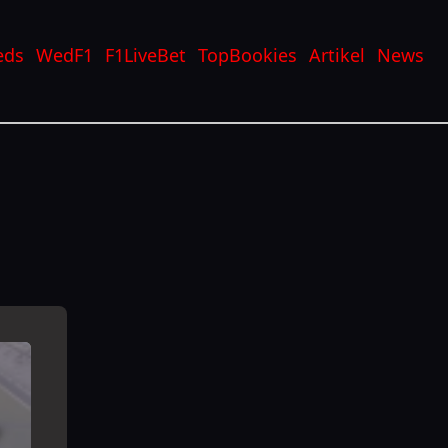
eds
WedF1
F1LiveBet
TopBookies
Artikel
News