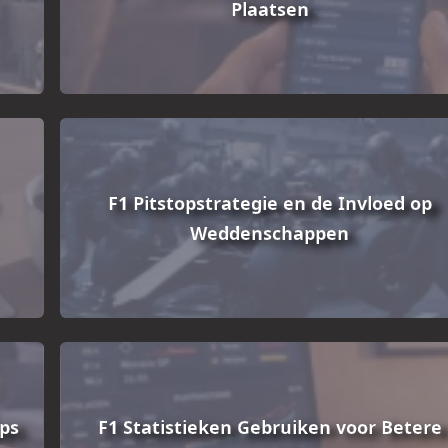
Plaatsen
F1 Pitstopstrategie en de Invloed op
Weddenschappen
ps
F1 Statistieken Gebruiken voor Betere