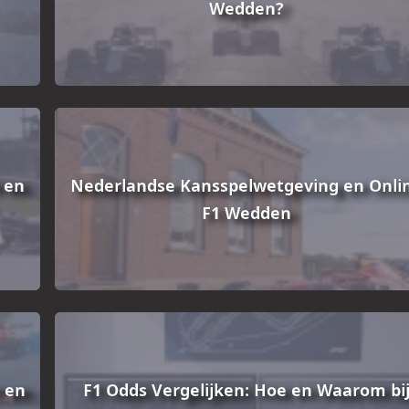
Wedden?
 en
Nederlandse Kansspelwetgeving en Onli
F1 Wedden
 en
F1 Odds Vergelijken: Hoe en Waarom bi