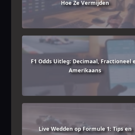
Hoe Ze Vermijden
F1 Odds Uitleg: Decimaal, Fractioneel 
Amerikaans
Live Wedden op Formule 1: Tips en