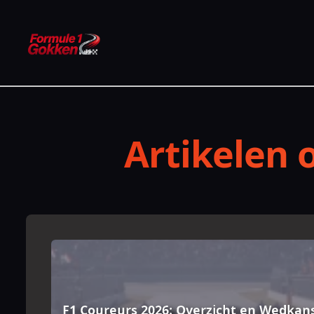
Artikelen 
F1 Coureurs 2026: Overzicht en Wedkan