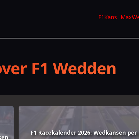
F1Kans
MaxW
over F1 Wedden
F1 Racekalender 2026: Wedkansen per
sen