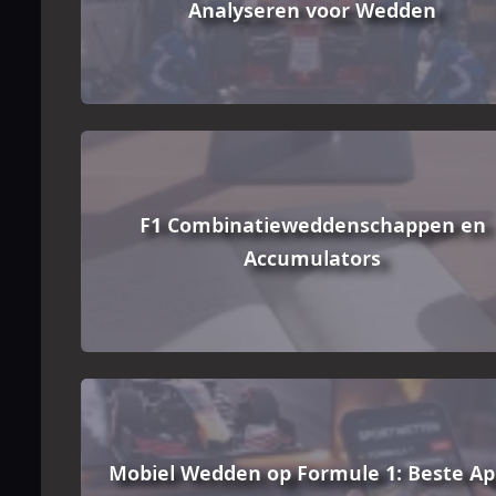
Analyseren voor Wedden
F1 Combinatieweddenschappen en
Accumulators
Mobiel Wedden op Formule 1: Beste Ap