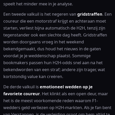
speelt het minder mee in je analyse.
Een tweede valkuil is het negeren van
gridstraffen
. Een
coureur die een motorstraf krijgt en achteraan moet
starten, verliest bijna automatisch de H2H, tenzij zijn
tegenstander ook een slechte dag heeft. Gridstraffen
worden doorgaans vroeg in het weekend
bekendgemaakt, dus houd het nieuws in de gaten
voordat je je weddenschap plaatst. Sommige
bookmakers passen hun H2H-odds snel aan na het
bekendworden van een straf; andere zijn trager, wat
kortstondig value kan creëren.
De derde valkuil is
emotioneel wedden op je
favoriete coureur
. Het klinkt als een open deur, maar
het is de meest voorkomende reden waarom F1-
wedders geld verliezen op H2H-markten. Als je fan bent
van Verstappen, is de verleiding groot om hem altijd te