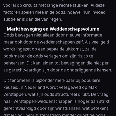
vooral op circuits met lange rechte stukken. Al deze
factoren spelen mee in de odds, hoewel hun invloed
subtieler is dan die van regen.
Marktbeweging en Weddenschapsvolume
Odds bewegen niet alleen door nieuwe informatie
maar ook door de weddenschappen zelf. Als veel geld
wordt ingezet op een bepaalde uitkomst, zal de
bookmaker de odds verlagen om zijn risico te
beheersen. Dit kan leiden tot bewegingen die niet per
se gerechtvaardigd zijn door de onderliggende kansen.
Dit fenomeen is bijzonder merkbaar bij populaire
keuzes. In Nederland wordt veel gewed op Max
Verstappen, wat zijn odds structureel drukt. De vraag
naar Verstappen-weddenschappen is hoger dan strikt
gerechtvaardigd door zijn winstkansen, wat betekent
dat je voor hem systematisch minder gunstige odds