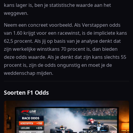
kans lager is, ben je statistische waarde aan het
weggeven.
Neem een concreet voorbeeld. Als Verstappen odds
van 1.60 krijgt voor een racewinst, is de impliciete kans
62,5 procent. Als jij op basis van je analyse denkt dat
zijn werkelijke winstkans 70 procent is, dan bieden
deze odds waarde. Als je denkt dat zijn kans slechts 55
procent is, zijn de odds ongunstig en moet je de
weddenschap mijden.
Soorten F1 Odds