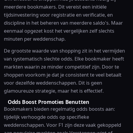
meerdere bookmakers. Dit vereist een initiële
tijdsinvestering voor registratie en verificatie, en
discipline in het beheren van meerdere saldo's. Maar
eenmaal opgezet kost het vergelijken zelf slechts
minuten per weddenschap.
De grootste waarde van shopping zit in het vermijden
van systematisch slechte odds. Elke bookmaker heeft
markten waarin ze minder competitief zijn. Door te
shoppen voorkom je dat je consistent te veel betaalt
voor dezelfde weddenschappen. Dit is geen
glamoureuze strategie, maar het is effectief.
Odds Boost Promoties Benutten
Bookmakers bieden regelmatig odds boosts aan:
tijdelijk verhoogde odds op specifieke
weddenschappen. Voor F1 zijn deze vaak gekoppeld