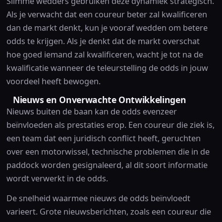
Slimme wedders gebruiken deze dynamiek strategisch.
Als je verwacht dat een coureur beter zal kwalificeren
dan de markt denkt, kun je vooraf wedden om betere
odds te krijgen. Als je denkt dat de markt overschat
hoe goed iemand zal kwalificeren, wacht je tot na de
kwalificatie wanneer de teleurstelling de odds in jouw
voordeel heeft bewogen.
Nieuws en Onverwachte Ontwikkelingen
Nieuws buiten de baan kan de odds evenzeer
beïnvloeden als prestaties erop. Een coureur die ziek is,
een team dat een juridisch conflict heeft, geruchten
over een motorwissel, technische problemen die in de
paddock worden gesignaleerd, al dit soort informatie
wordt verwerkt in de odds.
De snelheid waarmee nieuws de odds beïnvloedt
varieert. Grote nieuwsberichten, zoals een coureur die