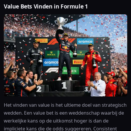
Value Bets Vinden in Formule 1
Het vinden van value is het ultieme doel van strategisch
wedden. Een value bet is een weddenschap waarbij de
werkelijke kans op de uitkomst hoger is dan de
impliciete kans die de odds suggereren. Consistent