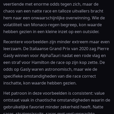
veertiende met enorme odds tegen zich, maar de
chaos van een natte race en talloze uitvallers bracht
hem naar een onwaarschijnlijke overwinning. Wie de
volatiliteit van Monaco-regen begreep, kon waarde
hebben gezien in een kleine inzet op een outsider.
Recentere voorbeelden zijn minder extreem maar even
leerzaam. De Italiaanse Grand Prix van 2020 zag Pierre
Gasly winnen voor AlphaTauri nadat een rode vlag en
een straf voor Hamilton de race op zijn kop zette. De
odds op Gasly waren astronomisch, maar wie de
specifieke omstandigheden van die race correct
inschatte, kon waarde hebben gezien.
Het patroon in deze voorbeelden is consistent: value
ontstaat vaak in chaotische omstandigheden waarin de
gebruikelijke favoriet minder zekerheid heeft. Natte
races, stratencircuits, races met veel verwachte