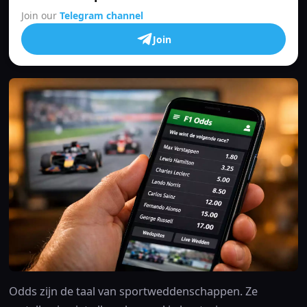
Join our
Telegram channel
Join
Odds zijn de taal van sportweddenschappen. Ze