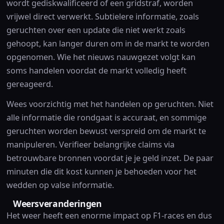
wordt gediskwalificeerd of een gridstraf, worden
vrijwel direct verwerkt. Subtielere informatie, zoals
geruchten over een update die niet werkt zoals
gehoopt, kan langer duren om in de markt te worden
opgenomen. Wie het nieuws nauwgezet volgt kan
soms handelen voordat de markt volledig heeft
gereageerd.
Wees voorzichtig met het handelen op geruchten. Niet
alle informatie die rondgaat is accuraat, en sommige
geruchten worden bewust verspreid om de markt te
manipuleren. Verifieer belangrijke claims via
betrouwbare bronnen voordat je je geld inzet. De paar
minuten die dit kost kunnen je behoeden voor het
wedden op valse informatie.
Weersveranderingen
Het weer heeft een enorme impact op F1-races en dus