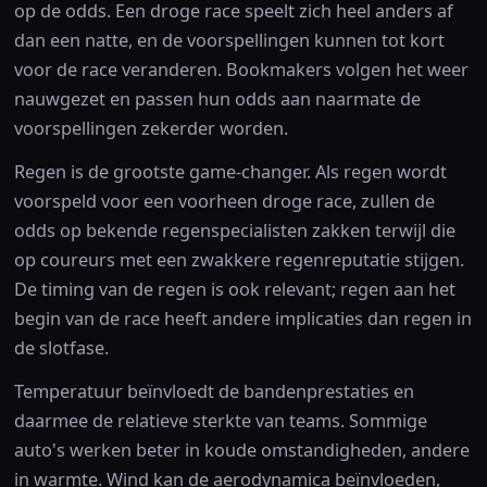
op de odds. Een droge race speelt zich heel anders af
dan een natte, en de voorspellingen kunnen tot kort
voor de race veranderen. Bookmakers volgen het weer
nauwgezet en passen hun odds aan naarmate de
voorspellingen zekerder worden.
Regen is de grootste game-changer. Als regen wordt
voorspeld voor een voorheen droge race, zullen de
odds op bekende regenspecialisten zakken terwijl die
op coureurs met een zwakkere regenreputatie stijgen.
De timing van de regen is ook relevant; regen aan het
begin van de race heeft andere implicaties dan regen in
de slotfase.
Temperatuur beïnvloedt de bandenprestaties en
daarmee de relatieve sterkte van teams. Sommige
auto's werken beter in koude omstandigheden, andere
in warmte. Wind kan de aerodynamica beïnvloeden,