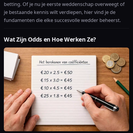
betting. Of je nu je eerste weddenschap overweegt of
je bestaande kennis wilt verdiepen, hier vind je de
fundamenten die elke succesvolle wedder beheerst.
Wat Zijn Odds en Hoe Werken Ze?