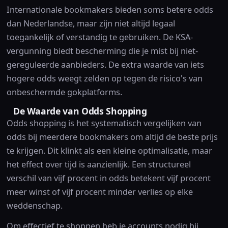
Internationale bookmakers bieden soms betere odds
dan Nederlandse, maar zijn niet altijd legaal
toegankelijk of verstandig te gebruiken. De KSA-
vergunning biedt bescherming die je mist bij niet-
gereguleerde aanbieders. De extra waarde van iets
hogere odds weegt zelden op tegen de risico's van
onbeschermde gokplatforms.
De Waarde van Odds Shopping
Odds shopping is het systematisch vergelijken van
odds bij meerdere bookmakers om altijd de beste prijs
te krijgen. Dit klinkt als een kleine optimalisatie, maar
het effect over tijd is aanzienlijk. Een structureel
verschil van vijf procent in odds betekent vijf procent
meer winst of vijf procent minder verlies op elke
weddenschap.
Om effectief te shoppen heb je accounts nodig bij