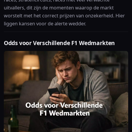
uitvallers, dit zijn de momenten waarop de markt
worstelt met het correct prijzen van onzekerheid. Hier
liggen kansen voor de alerte wedder.
Odds voor Verschillende F1 Wedmarkten