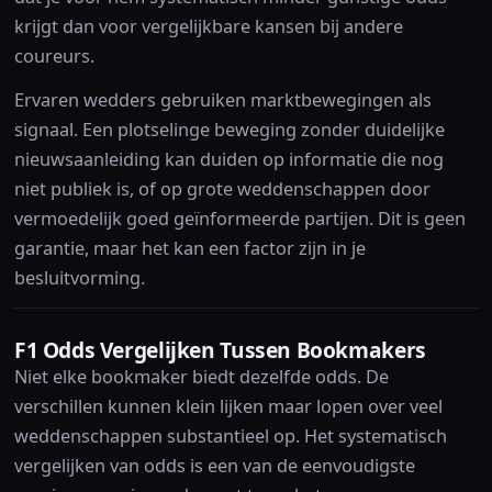
krijgt dan voor vergelijkbare kansen bij andere
coureurs.
Ervaren wedders gebruiken marktbewegingen als
signaal. Een plotselinge beweging zonder duidelijke
nieuwsaanleiding kan duiden op informatie die nog
niet publiek is, of op grote weddenschappen door
vermoedelijk goed geïnformeerde partijen. Dit is geen
garantie, maar het kan een factor zijn in je
besluitvorming.
F1 Odds Vergelijken Tussen Bookmakers
Niet elke bookmaker biedt dezelfde odds. De
verschillen kunnen klein lijken maar lopen over veel
weddenschappen substantieel op. Het systematisch
vergelijken van odds is een van de eenvoudigste