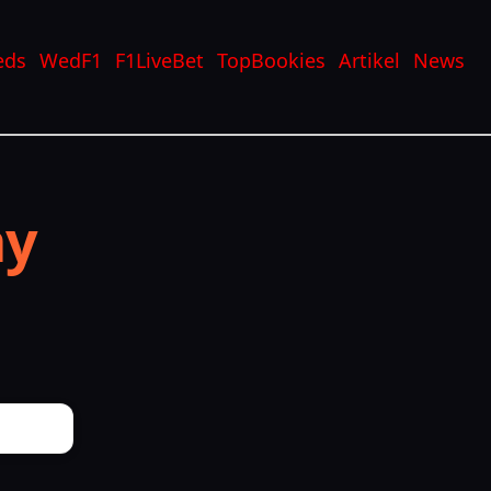
eds
WedF1
F1LiveBet
TopBookies
Artikel
News
ay