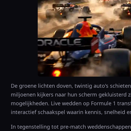
De groene lichten doven, twintig auto's schieten
miljoenen kijkers naar hun scherm gekluisterd z
mogelijkheden. Live wedden op Formule 1 transf
interactief schaakspel waarin kennis, snelheid 
In tegenstelling tot pre-match weddenschappen, 