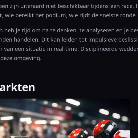
zijn uiteraard niet beschikbaar tijdens een race. I
t, wie bereikt het podium, wie rijdt de snelste ronde.
 heb je tijd om na te denken, te analyseren en je bes
den handelen. Dit kan leiden tot impulsieve besliss
 van een situatie in real-time. Disciplineerde wedder
n deze omgeving.
markten