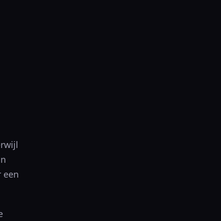
rwijl
an
r een
e