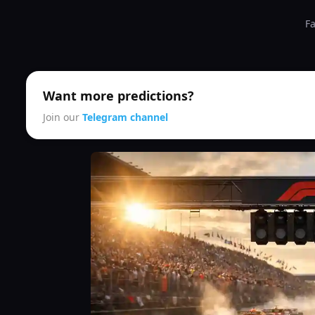
Fa
Want more predictions?
Join our
Telegram channel