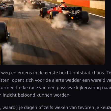
 weg en ergens in de eerste bocht ontstaat chaos. Te
itten, opent zich voor de alerte wedder een wereld v
ormeert elke race van een passieve kijkervaring naa
en inzicht beloond kunnen worden.
waarbij je dagen of zelfs weken van tevoren je keuz