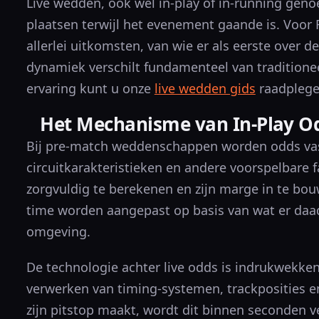
Live wedden, ook wel in-play of in-running ge
plaatsen terwijl het evenement gaande is. Voor 
allerlei uitkomsten, van wie er als eerste over d
dynamiek verschilt fundamenteel van traditione
ervaring kunt u onze
live wedden gids
raadplege
Het Mechanisme van In-Play O
Bij pre-match weddenschappen worden odds vast
circuitkarakteristieken en andere voorspelbare 
zorgvuldig te berekenen en zijn marge in te bouw
time worden aangepast op basis van wat er daad
omgeving.
De technologie achter live odds is indrukwekk
verwerken van timing-systemen, trackposities e
zijn pitstop maakt, wordt dit binnen seconden v