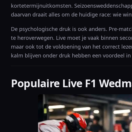
kortetermijnuitkomsten. Seizoensweddenschappen 
daarvan draait alles om de huidige race: wie win
De psychologische druk is ook anders. Pre-match
te heroverwegen. Live moet je vaak binnen secon
maar ook tot de voldoening van het correct lezen
kalm blijven onder druk hebben een voordeel i
Populaire Live F1 Wed