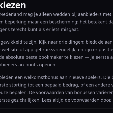
kiezen
n Nederland mag je alleen wedden bij aanbieders met
een beperking maar een bescherming: het betekent da
ergens terecht kunt als er iets misgaat.
gewikkeld te zijn. Kijk naar drie dingen: biedt de aa
bsite of app gebruiksvriendelijk, en zijn er positi
 de absolute beste bookmaker te kiezen — je eerste 
aanbieders accounts openen.
ieden een welkomstbonus aan nieuwe spelers. Die
erste storting tot een bepaald bedrag, of een andere v
e keuze bepalen. De voorwaarden van bonussen variëren
rste gezicht lijken. Lees altijd de voorwaarden door.