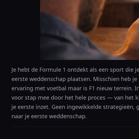
Je hebt de Formule 1 ontdekt als een sport die j
eerste weddenschap plaatsen. Misschien heb je 
ervaring met voetbal maar is F1 nieuw terrein. In
voor stap mee door het hele proces — van het k
je eerste inzet. Geen ingewikkelde strategieën,
naar je eerste weddenschap.