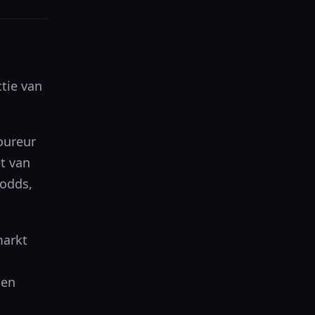
tie van
oureur
et van
 odds,
markt
 en