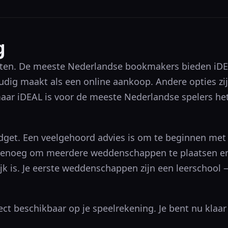
g
storten. De meeste Nederlandse bookmakers bieden iD
udig maakt als een online aankoop. Andere opties zi
aar iDEAL is voor de meeste Nederlandse spelers het
budget. Een veelgehoord advies is om te beginnen met
is genoeg om meerdere weddenschappen te plaatsen e
lijk is. Je eerste weddenschappen zijn een leerschool
ect beschikbaar op je speelrekening. Je bent nu klaar