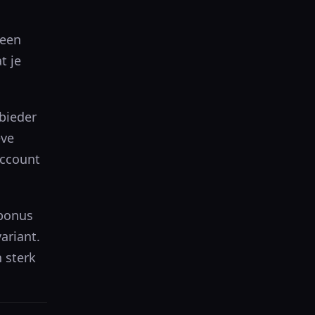
 een
t je
nbieder
eve
account
 bonus
ariant.
 sterk