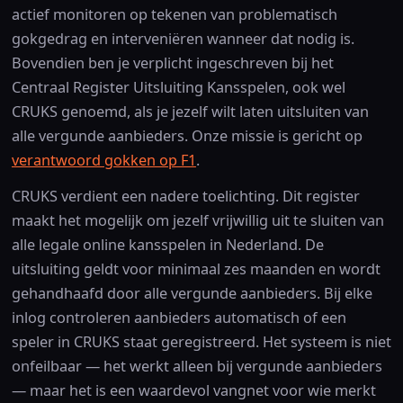
actief monitoren op tekenen van problematisch
gokgedrag en interveniëren wanneer dat nodig is.
Bovendien ben je verplicht ingeschreven bij het
Centraal Register Uitsluiting Kansspelen, ook wel
CRUKS genoemd, als je jezelf wilt laten uitsluiten van
alle vergunde aanbieders. Onze missie is gericht op
verantwoord gokken op F1
.
CRUKS verdient een nadere toelichting. Dit register
maakt het mogelijk om jezelf vrijwillig uit te sluiten van
alle legale online kansspelen in Nederland. De
uitsluiting geldt voor minimaal zes maanden en wordt
gehandhaafd door alle vergunde aanbieders. Bij elke
inlog controleren aanbieders automatisch of een
speler in CRUKS staat geregistreerd. Het systeem is niet
onfeilbaar — het werkt alleen bij vergunde aanbieders
— maar het is een waardevol vangnet voor wie merkt