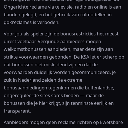
Ongerichte reclame via televisie, radio en online is aan
banden gelegd, en het gebruik van rolmodellen in
gokreclames is verboden.
Voor jou als speler zijn de bonusrestricties het meest
direct voelbaar. Vergunde aanbieders mogen
welkomstbonussen aanbieden, maar deze zijn aan
strikte voorwaarden gebonden. De KSA let er scherp op
dat bonussen niet misleidend zijn en dat de
voorwaarden duidelijk worden gecommuniceerd. Je
zult in Nederland zelden de extreme
bonusaanbiedingen tegenkomen die buitenlandse,
ongereguleerde sites soms bieden — maar de
bonussen die je hier krijgt, zijn tenminste eerlijk en
transparant.
Aanbieders mogen geen reclame richten op kwetsbare