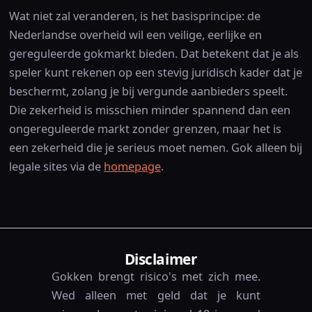
Wat niet zal veranderen, is het basisprincipe: de
Nederlandse overheid wil een veilige, eerlijke en
gereguleerde gokmarkt bieden. Dat betekent dat je als
speler kunt rekenen op een stevig juridisch kader dat je
beschermt, zolang je bij vergunde aanbieders speelt.
Die zekerheid is misschien minder spannend dan een
ongereguleerde markt zonder grenzen, maar het is
een zekerheid die je serieus moet nemen. Gok alleen bij
legale sites via de
homepage
.
Disclaimer
Gokken brengt risico's met zich mee.
Wed alleen met geld dat je kunt