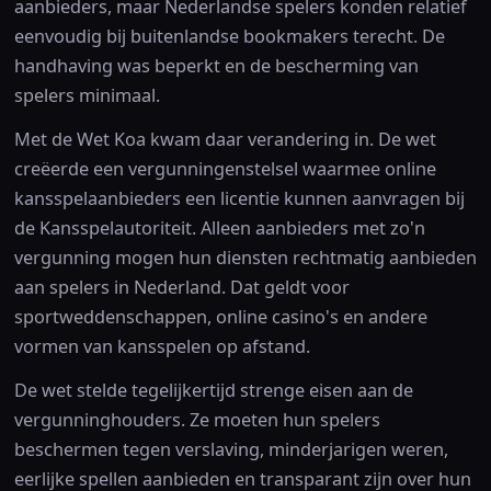
aanbieders, maar Nederlandse spelers konden relatief
eenvoudig bij buitenlandse bookmakers terecht. De
handhaving was beperkt en de bescherming van
spelers minimaal.
Met de Wet Koa kwam daar verandering in. De wet
creëerde een vergunningenstelsel waarmee online
kansspelaanbieders een licentie kunnen aanvragen bij
de Kansspelautoriteit. Alleen aanbieders met zo'n
vergunning mogen hun diensten rechtmatig aanbieden
aan spelers in Nederland. Dat geldt voor
sportweddenschappen, online casino's en andere
vormen van kansspelen op afstand.
De wet stelde tegelijkertijd strenge eisen aan de
vergunninghouders. Ze moeten hun spelers
beschermen tegen verslaving, minderjarigen weren,
eerlijke spellen aanbieden en transparant zijn over hun