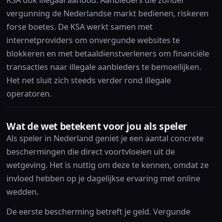
KSA ook illegaal aanbod. Aanbieders die zonder
vergunning de Nederlandse markt bedienen, riskeren
forse boetes. De KSA werkt samen met
internetproviders om onvergunde websites te
blokkeren en met betaaldienstverleners om financiële
transacties naar illegale aanbieders te bemoeilijken.
Het net sluit zich steeds verder rond illegale
operatoren.
Wat de wet betekent voor jou als speler
Als speler in Nederland geniet je een aantal concrete
beschermingen die direct voortvloeien uit de
wetgeving. Het is nuttig om deze te kennen, omdat ze
invloed hebben op je dagelijkse ervaring met online
wedden.
De eerste bescherming betreft je geld. Vergunde