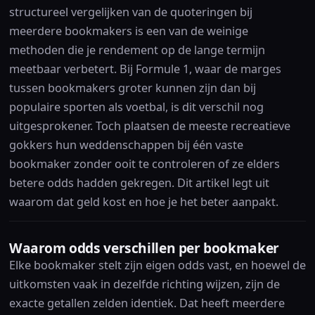
structureel vergelijken van de quoteringen bij
meerdere bookmakers is een van de weinige
methoden die je rendement op de lange termijn
meetbaar verbetert. Bij Formule 1, waar de marges
tussen bookmakers groter kunnen zijn dan bij
populaire sporten als voetbal, is dit verschil nog
uitgesprokener. Toch plaatsen de meeste recreatieve
gokkers hun weddenschappen bij één vaste
bookmaker zonder ooit te controleren of ze elders
betere odds hadden gekregen. Dit artikel legt uit
waarom dat geld kost en hoe je het beter aanpakt.
Waarom odds verschillen per bookmaker
Elke bookmaker stelt zijn eigen odds vast, en hoewel de
uitkomsten vaak in dezelfde richting wijzen, zijn de
exacte getallen zelden identiek. Dat heeft meerdere