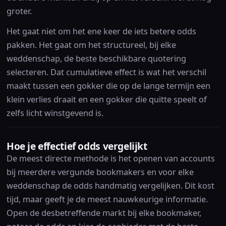
groter.
Het gaat niet om het ene keer de iets betere odds
pakken. Het gaat om het structureel, bij elke
weddenschap, de beste beschikbare quotering
selecteren. Dat cumulatieve effect is wat het verschil
maakt tussen een gokker die op de lange termijn een
klein verlies draait en een gokker die quitte speelt of
zelfs licht winstgevend is.
Hoe je effectief odds vergelijkt
De meest directe methode is het openen van accounts
bij meerdere vergunde bookmakers en voor elke
weddenschap de odds handmatig vergelijken. Dit kost
tijd, maar geeft je de meest nauwkeurige informatie.
Open de desbetreffende markt bij elke bookmaker,