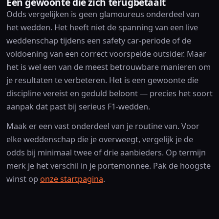
Een gewoonte die zich terugbetaalt
Odds vergelijken is geen glamoureus onderdeel van
het wedden. Het heeft niet de spanning van een live
weddenschap tijdens een safety car-periode of de
voldoening van een correct voorspelde outsider. Maar
het is wel een van de meest betrouwbare manieren om
je resultaten te verbeteren. Het is een gewoonte die
discipline vereist en geduld beloont — precies het soort
aanpak dat past bij serieus F1-wedden.
Maak er een vast onderdeel van je routine van. Voor
elke weddenschap die je overweegt, vergelijk je de
odds bij minimaal twee of drie aanbieders. Op termijn
merk je het verschil in je portemonnee. Pak de hoogste
winst op
onze startpagina
.