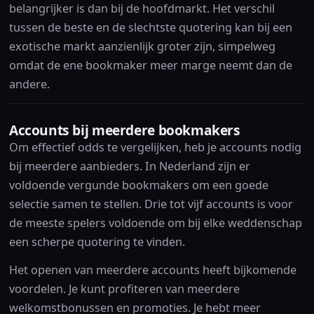
belangrijker is dan bij de hoofdmarkt. Het verschil
tussen de beste en de slechtste quotering kan bij een
exotische markt aanzienlijk groter zijn, simpelweg
omdat de ene bookmaker meer marge neemt dan de
andere.
Accounts bij meerdere bookmakers
Om effectief odds te vergelijken, heb je accounts nodig
bij meerdere aanbieders. In Nederland zijn er
voldoende vergunde bookmakers om een goede
selectie samen te stellen. Drie tot vijf accounts is voor
de meeste spelers voldoende om bij elke weddenschap
een scherpe quotering te vinden.
Het openen van meerdere accounts heeft bijkomende
voordelen. Je kunt profiteren van meerdere
welkomstbonussen en promoties. Je hebt meer