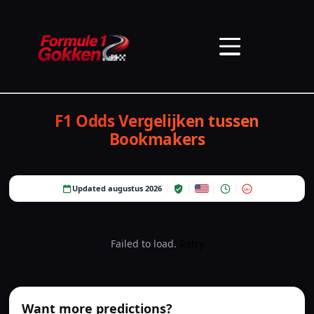
F1 Odds Vergelijken tussen
Bookmakers
Updated augustus 2026
18+
Failed to load.
Retry
Want more predictions?